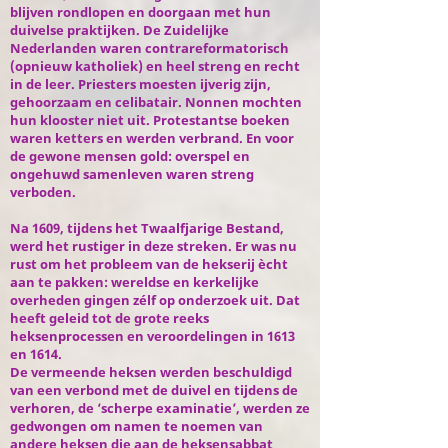
blijven rondlopen en doorgaan met hun
duivelse praktijken. De Zuidelijke
Nederlanden waren contrareformatorisch
(opnieuw katholiek) en heel streng en recht
in de leer. Priesters moesten ijverig zijn,
gehoorzaam en celibatair. Nonnen mochten
hun klooster niet uit. Protestantse boeken
waren ketters en werden verbrand. En voor
de gewone mensen gold: overspel en
ongehuwd samenleven waren streng
verboden.
Na 1609, tijdens het Twaalfjarige Bestand,
werd het rustiger in deze streken. Er was nu
rust om het probleem van de hekserij ècht
aan te pakken: wereldse en kerkelijke
overheden gingen zélf op onderzoek uit. Dat
heeft geleid tot de grote reeks
heksenprocessen en veroordelingen in 1613
en 1614.
De vermeende heksen werden beschuldigd
van een verbond met de duivel en tijdens de
verhoren, de ‘scherpe examinatie’, werden ze
gedwongen om namen te noemen van
andere heksen die aan de heksensabbat