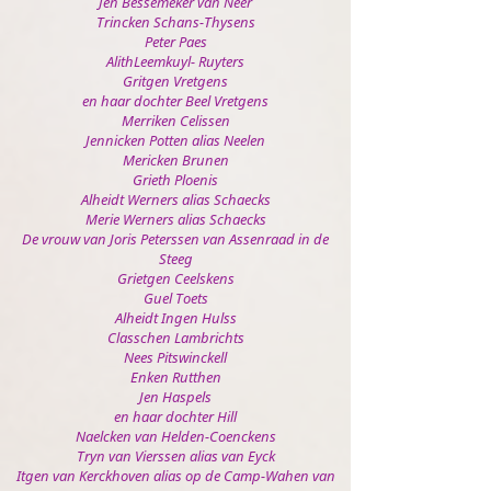
Jen Bessemeker van Neer
Trincken Schans-Thysens
Peter Paes
AlithLeemkuyl- Ruyters
Gritgen Vretgens
en haar dochter Beel Vretgens
Merriken Celissen
Jennicken Potten alias Neelen
Mericken Brunen
Grieth Ploenis
Alheidt Werners alias Schaecks
Merie Werners alias Schaecks
De vrouw van Joris Peterssen van Assenraad in de
Steeg
Grietgen Ceelskens
Guel Toets
Alheidt Ingen Hulss
Classchen Lambrichts
Nees Pitswinckell
Enken Rutthen
Jen Haspels
en haar dochter Hill
Naelcken van Helden-Coenckens
Tryn van Vierssen alias van Eyck
Itgen van Kerckhoven alias op de Camp-Wahen van