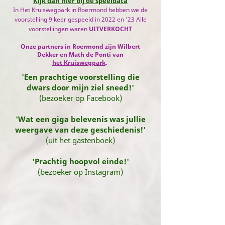
Kijk dan hier bij de speeldata
In
Het Kruiswegpark
in Roermond hebben we de
voorstelling 9 keer gespeeld in 2022 en '23 Alle
voorstellingen waren
UITVERKOCHT
Onze partners in Roermond zijn Wilbert
Dekker en Math de Ponti van
het
Kruiswegpark
.
'Een prachtige voorstelling die
dwars door mijn ziel sneed!'
(bezoeker op Facebook)
'Wat een giga belevenis was jullie
weergave van deze geschiedenis!'
(uit het gastenboek)
'Prachtig hoopvol einde!'
(bezoeker op Instagram)