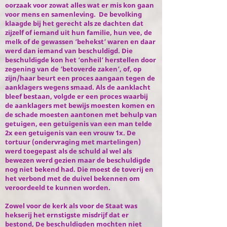
oorzaak voor zowat alles wat er mis kon gaan
voor mens en samenleving. De bevolking
klaagde bij het gerecht als ze dachten dat
zijzelf of iemand uit hun familie, hun vee, de
melk of de gewassen ‘behekst’ waren en daar
werd dan iemand van beschuldigd. Die
beschuldigde kon het ‘onheil’ herstellen door
zegening van de ‘betoverde zaken’, of, op
zijn/haar beurt een proces aangaan tegen de
aanklagers wegens smaad. Als de aanklacht
bleef bestaan, volgde er een proces waarbij
de aanklagers met bewijs moesten komen en
de schade moesten aantonen met behulp van
getuigen, een getuigenis van een man telde
2x een getuigenis van een vrouw 1x. De
tortuur (ondervraging met martelingen)
werd toegepast als de schuld al wel als
bewezen werd gezien maar de beschuldigde
nog niet bekend had. Die moest de toverij en
het verbond met de duivel bekennen om
veroordeeld te kunnen worden.
Zowel voor de kerk als voor de Staat was
hekserij het ernstigste misdrijf dat er
bestond, De beschuldigden mochten niet