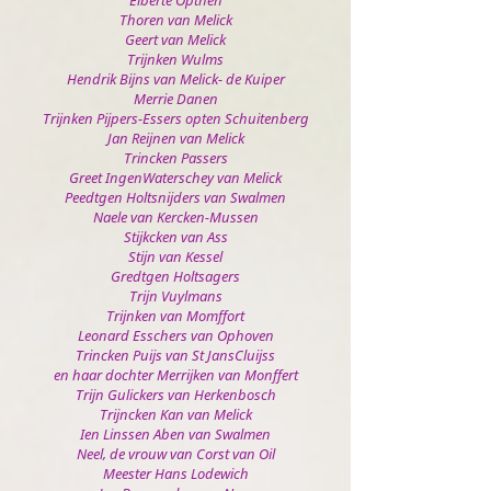
Elberte Opthen
Thoren van Melick
Geert van Melick
Trijnken Wulms
Hendrik Bijns van Melick- de Kuiper
Merrie Danen
Trijnken Pijpers-Essers opten Schuitenberg
Jan Reijnen van Melick
Trincken Passers
Greet IngenWaterschey van Melick
Peedtgen Holtsnijders van Swalmen
Naele van Kercken-Mussen
Stijkcken van Ass
Stijn van Kessel
Gredtgen Holtsagers
Trijn Vuylmans
Trijnken van Momffort
Leonard Esschers van Ophoven
Trincken Puijs van St JansCluijss
en haar dochter Merrijken van Monffert
Trijn Gulickers van Herkenbosch
Trijncken Kan van Melick
Ien Linssen Aben van Swalmen
Neel, de vrouw van Corst van Oil
Meester Hans Lodewich