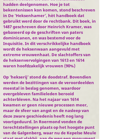
hadden deelgenomen. Hoe je tot
bekentenissen kon komen, stond beschreven
in De ‘Heksenhamer’, hèt handboek dat
gebruikt werd door de rechtbank. Dit boek, in
1487 geschreven door Heinrich Kramer, was
gebaseerd op de geschriften van paters
dominicanen, en was bestemd voor de
Inquisitie. In dit verschrikkelijke handboek
wordt de heksenwaan aangevuld met
extreme vrouwenhaat. De slachtoffers van
de heksenvervolgingen van 1613 en 1614
waren hoofdzakelijk vrouwen (90%)
Op ‘hekserij’ stond de doodstraf. Bovendien
werden de bezittingen van de veroordeelden
meestal in beslag genomen, waardoor
overgebleven familieleden berooid
achterbleven. Na het najaar van 1614
kwamen er geen nieuwe processen meer,
maar de sfeer van angst en de nasleep van
deze zware geschiedenis heeft nog lang
voortgeduurd. In Roermond vonden de
terechtstellingen plaats op het hoogste punt
van de Galgenberg, waar nu de Kepelse Meule
staat met vlakbij, aan de weg een monument