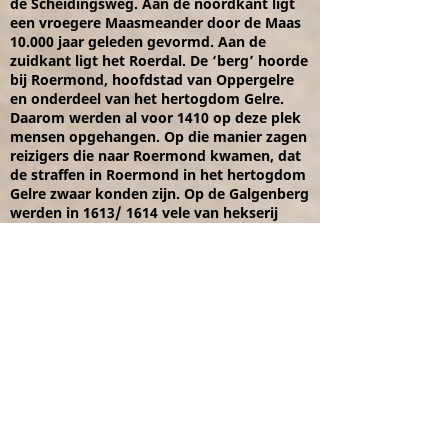
de Scheidingsweg. Aan de noordkant ligt
een vroegere Maasmeander door de Maas
10.000 jaar geleden gevormd. Aan de
zuidkant ligt het Roerdal. De ‘berg’ hoorde
bij Roermond, hoofdstad van Oppergelre
en onderdeel van het hertogdom Gelre.
Daarom werden al voor 1410 op deze plek
mensen opgehangen. Op die manier zagen
reizigers die naar Roermond kwamen, dat
de straffen in Roermond in het hertogdom
Gelre zwaar konden zijn. Op de Galgenberg
werden in 1613/ 1614 vele van hekserij
verdachte vrouwen en ook mannen
terechtgesteld. Volgens de laatste
onderzoeken zeker 73 personen. In 1882
werd op de Galgenberg een molen
gebouwd. Deze werkte tot 1985, eerst op
windkracht, later op stoom en tenslotte op
elektriciteit. Deze molen is nu een
monument.
Het Kruiswegpark
Website:
https://www.kruiswegpark.com/
In 1920 werd het Kruiswegpark naast Kapel