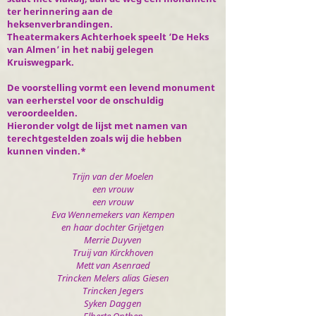
ter herinnering aan de
heksenverbrandingen.
Theatermakers Achterhoek speelt ‘De Heks
van Almen’ in het nabij gelegen
Kruiswegpark.
De voorstelling vormt een levend monument
van eerherstel voor de onschuldig
veroordeelden.
Hieronder volgt de lijst met namen van
terechtgestelden zoals wij die hebben
kunnen vinden.*
Trijn van der Moelen
een vrouw
een vrouw
Eva Wennemekers van Kempen
en haar dochter Grijetgen
Merrie Duyven
Truij van Kirckhoven
Mett van Asenraed
Trincken Melers alias Giesen
Trincken Jegers
Syken Daggen