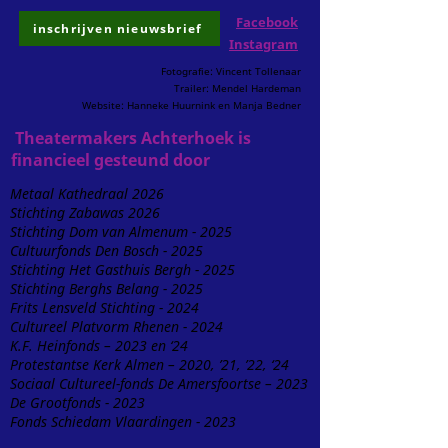
Facebook
inschrijven nieuwsbrief
Instagram
Fotografie: Vincent Tollenaar
Trailer: Mendel Hardeman
Website: Hanneke Huurnink en Manja Bedner
Theatermakers Achterhoek is
financieel gesteund door
Metaal Kathedraal 2026
Stichting Zabawas 2026
Stichting Dom van Almenum - 2025
Cultuurfonds Den Bosch - 2025
Stichting Het Gasthuis Bergh - 2025
Stichting Berghs Belang - 2025
Frits Lensveld Stichting - 2024
Cultureel Platvorm Rhenen - 2024
K.F. Heinfonds – 2023 en ‘24
Protestantse Kerk Almen – 2020, ’21, ’22, ‘24
Sociaal Cultureel-fonds De Amersfoortse – 2023
De Grootfonds - 2023
Fonds Schiedam Vlaardingen - 2023