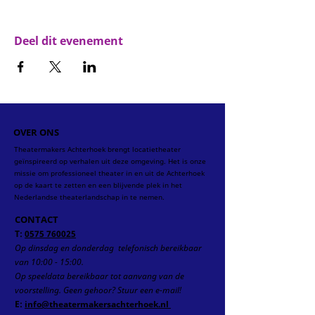
Deel dit evenement
OVER ONS
Theatermakers Achterhoek brengt locatietheater
geïnspireerd op verhalen uit deze omgeving. Het is onze
missie om professioneel theater in en uit de Achterhoek
op de kaart te zetten en een blijvende plek in het
Nederlandse theaterlandschap in te nemen.
CONTACT
T:
0575 760025
Op dinsdag en donderdag telefonisch
bereikbaar
van 10:00 - 15:00.
Op speeldata bereikbaar tot aanvang van de
voorstelling.
Geen gehoor? Stuur een e-mail!
E:
info@theatermakersachterhoek.nl