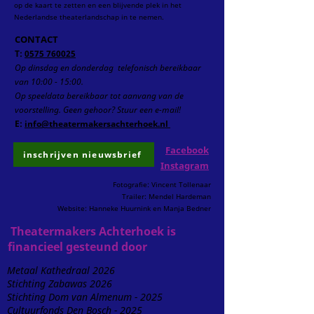
op de kaart te zetten en een blijvende plek in het
Nederlandse theaterlandschap in te nemen.
CONTACT
T:
0575 760025
Op dinsdag en donderdag telefonisch
bereikbaar
van 10:00 - 15:00.
Op speeldata bereikbaar tot aanvang van de
voorstelling.
Geen gehoor? Stuur een e-mail!
E:
info@theatermakersachterhoek.nl
Facebook
inschrijven nieuwsbrief
Instagram
Fotografie: Vincent Tollenaar
Trailer: Mendel Hardeman
Website: Hanneke Huurnink en Manja Bedner
Theatermakers Achterhoek is
financieel gesteund door
Metaal Kathedraal 2026
Stichting Zabawas 2026
Stichting Dom van Almenum - 2025
Cultuurfonds Den Bosch - 2025