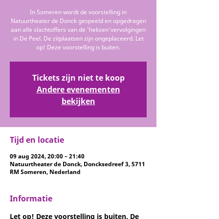
In Someren wordt de voorstelling in
Natuurtheater de Donck gespeeld en opgedragen
aan alle slachtoffers van de 'heksen'vervolgingen
in De Peel. De zitplaatsen zijn ongeplaceerd. Let
op! Deze voorstelling is buiten.
Tickets zijn niet te koop
Andere evenementen
bekijken
Tijd en locatie
09 aug 2024, 20:00 – 21:40
Natuurtheater de Donck, Doncksedreef 3, 5711
RM Someren, Nederland
Informatie
Let op! Deze voorstelling is buiten.
 De 