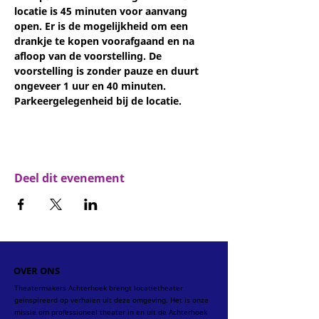
locatie is 45 minuten voor aanvang 
open. Er is de mogelijkheid om een 
drankje te kopen voorafgaand en na 
afloop van de voorstelling. De 
voorstelling is zonder pauze en duurt 
ongeveer 1 uur en 40 minuten. 
Parkeergelegenheid bij de locatie.
Deel dit evenement
OVER ONS
Theatermakers Achterhoek brengt locatietheater
geïnspireerd op verhalen uit deze omgeving. Het is onze
missie om professioneel theater in en uit de Achterhoek