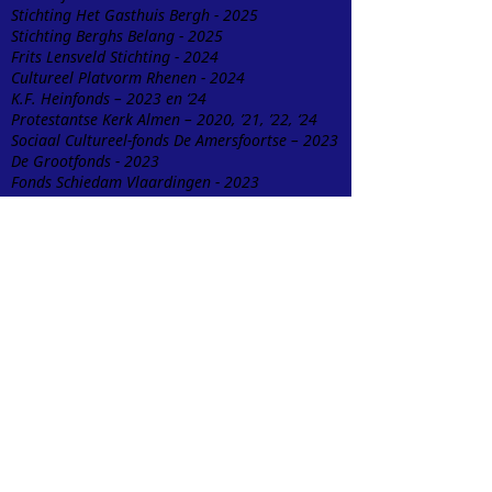
Stichting Het Gasthuis Bergh - 2025
Stichting Berghs Belang - 2025
Frits Lensveld Stichting - 2024
Cultureel Platvorm Rhenen - 2024
K.F. Heinfonds – 2023 en ‘24
Protestantse Kerk Almen – 2020, ’21, ’22, ‘24
Sociaal Cultureel-fonds De Amersfoortse – 2023
De Grootfonds - 2023
Fonds Schiedam Vlaardingen - 2023
Kunstraad Groningen – 2022, ‘23
Cultuurfonds Utrecht – 2022Stichting 1880
Roermond - 2022
Cultuurfonds Gelderland - 2020, ‘22
Fonds Podiumkunsten – 2021
Kickstart Cultuurfonds – 2021
Stichting Pak An – 2021