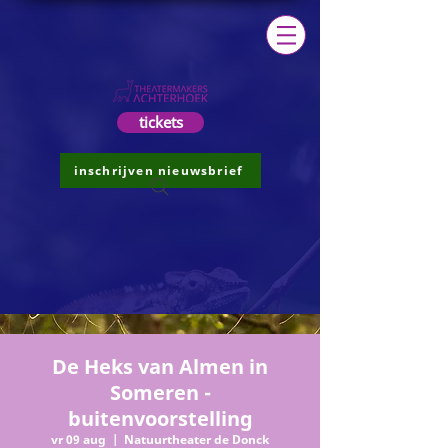
tickets
inschrijven nieuwsbrief
De Heks van Almen in
Someren -
buitenvoorstelling
vr 09 aug
  |  
Natuurtheater de Donck