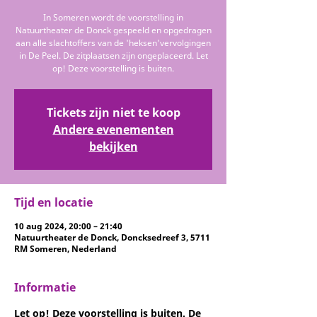
In Someren wordt de voorstelling in
Natuurtheater de Donck gespeeld en opgedragen
aan alle slachtoffers van de 'heksen'vervolgingen
in De Peel. De zitplaatsen zijn ongeplaceerd. Let
op! Deze voorstelling is buiten.
Tickets zijn niet te koop
Andere evenementen
bekijken
Tijd en locatie
10 aug 2024, 20:00 – 21:40
Natuurtheater de Donck, Doncksedreef 3, 5711
RM Someren, Nederland
Informatie
Let op! Deze voorstelling is buiten.
 De 