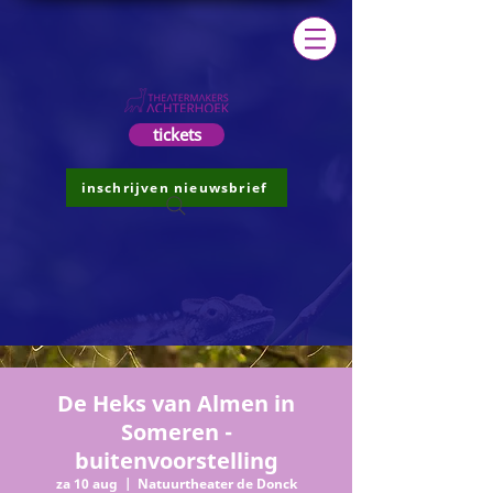
tickets
inschrijven nieuwsbrief
De Heks van Almen in
Someren -
buitenvoorstelling
za 10 aug
  |  
Natuurtheater de Donck