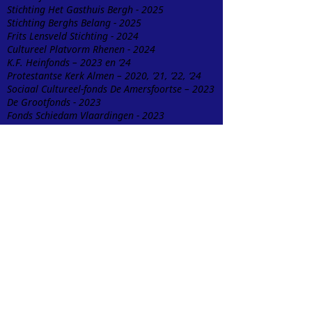
Stichting Het Gasthuis Bergh - 2025
Stichting Berghs Belang - 2025
Frits Lensveld Stichting - 2024
Cultureel Platvorm Rhenen - 2024
K.F. Heinfonds – 2023 en ‘24
Protestantse Kerk Almen – 2020, ’21, ’22, ‘24
Sociaal Cultureel-fonds De Amersfoortse – 2023
De Grootfonds - 2023
Fonds Schiedam Vlaardingen - 2023
Kunstraad Groningen – 2022, ‘23
Cultuurfonds Utrecht – 2022Stichting 1880
Roermond - 2022
Cultuurfonds Gelderland - 2020, ‘22
Fonds Podiumkunsten – 2021
Kickstart Cultuurfonds – 2021
Stichting Pak An – 2021