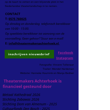
op de kaart te zetten en een blijvende plek in het
Nederlandse theaterlandschap in te nemen.
CONTACT
T:
0575 760025
Op dinsdag en donderdag telefonisch
bereikbaar
van 10:00 - 15:00.
Op speeldata bereikbaar tot aanvang van de
voorstelling.
Geen gehoor? Stuur een e-mail!
E:
info@theatermakersachterhoek.nl
Facebook
inschrijven nieuwsbrief
Instagram
Fotografie: Vincent Tollenaar
Trailer: Mendel Hardeman
Website: Hanneke Huurnink en Manja Bedner
Theatermakers Achterhoek is
financieel gesteund door
Metaal Kathedraal 2026
Stichting Zabawas 2026
Stichting Dom van Almenum - 2025
Cultuurfonds Den Bosch - 2025