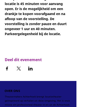
locatie is 45 minuten voor aanvang 
open. Er is de mogelijkheid om een 
drankje te kopen voorafgaand en na 
afloop van de voorstelling. De 
voorstelling is zonder pauze en duurt 
ongeveer 1 uur en 40 minuten. 
Parkeergelegenheid bij de locatie.
Deel dit evenement
OVER ONS
Theatermakers Achterhoek brengt locatietheater
geïnspireerd op verhalen uit deze omgeving. Het is onze
missie om professioneel theater in en uit de Achterhoek