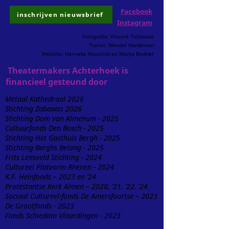
Facebook
inschrijven nieuwsbrief
Instagram
Fotografie: Vincent Tollenaar
Trailer: Mendel Hardeman
Website: Hanneke Huurnink en Manja Bedner
Theatermakers Achterhoek is
financieel gesteund door
Metaal Kathedraal 2026
Stichting Zabawas 2026
Stichting Dom van Almenum - 2025
Cultuurfonds Den Bosch - 2025
Stichting Het Gasthuis Bergh - 2025
Stichting Berghs Belang - 2025
Frits Lensveld Stichting - 2024
Cultureel Platvorm Rhenen - 2024
K.F. Heinfonds – 2023 en ‘24
Protestantse Kerk Almen – 2020, ’21, ’22, ‘24
Sociaal Cultureel-fonds De Amersfoortse – 2023
De Grootfonds - 2023
Fonds Schiedam Vlaardingen - 2023