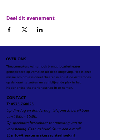
Deel dit evenement
OVER ONS
Theatermakers Achterhoek brengt locatietheater
geïnspireerd op verhalen uit deze omgeving. Het is onze
missie om professioneel theater in en uit de Achterhoek
op de kaart te zetten en een blijvende plek in het
Nederlandse theaterlandschap in te nemen.
CONTACT
T:
0575 760025
Op dinsdag en donderdag telefonisch
bereikbaar
van 10:00 - 15:00.
Op speeldata bereikbaar tot aanvang van de
voorstelling.
Geen gehoor? Stuur een e-mail!
E:
info@theatermakersachterhoek.nl