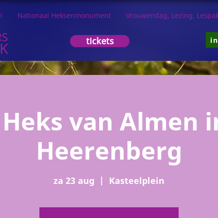
n
Nationaal Heksenmonument
Vrouwendag, Lezing, Lespak
tickets
i
 Heks van Almen in
Heerenberg
za 23 aug
  |  
Kasteelplein