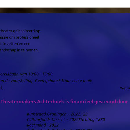
theater geïnspireerd op
issie om professioneel
t te zetten en een
landschap in te nemen.
ereikbaar
van 10:00 - 15:00.
an de voorstelling.
Geen gehoor? Stuur een e-mail!
nl
Websi
Theatermakers Achterhoek is financieel gesteund door
Kunstraad Groningen – 2022, ‘23
Cultuurfonds Utrecht – 2022Stichting 1880
Roermond - 2022