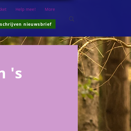
ket
Help mee!
More
nschrijven nieuwsbrief
 's