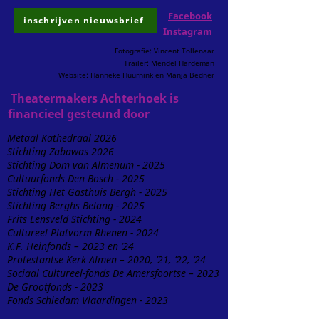
Facebook
inschrijven nieuwsbrief
Instagram
Fotografie: Vincent Tollenaar
Trailer: Mendel Hardeman
Website: Hanneke Huurnink en Manja Bedner
Theatermakers Achterhoek is
financieel gesteund door
Metaal Kathedraal 2026
Stichting Zabawas 2026
Stichting Dom van Almenum - 2025
Cultuurfonds Den Bosch - 2025
Stichting Het Gasthuis Bergh - 2025
Stichting Berghs Belang - 2025
Frits Lensveld Stichting - 2024
Cultureel Platvorm Rhenen - 2024
K.F. Heinfonds – 2023 en ‘24
Protestantse Kerk Almen – 2020, ’21, ’22, ‘24
Sociaal Cultureel-fonds De Amersfoortse – 2023
De Grootfonds - 2023
Fonds Schiedam Vlaardingen - 2023