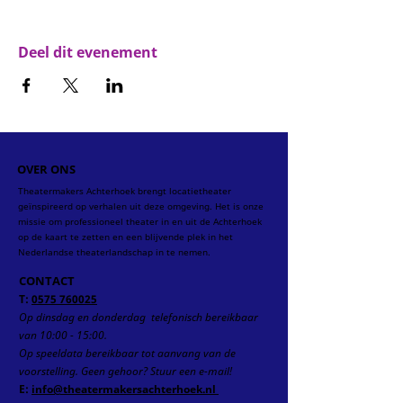
Deel dit evenement
OVER ONS
Theatermakers Achterhoek brengt locatietheater
geïnspireerd op verhalen uit deze omgeving. Het is onze
missie om professioneel theater in en uit de Achterhoek
op de kaart te zetten en een blijvende plek in het
Nederlandse theaterlandschap in te nemen.
CONTACT
T:
0575 760025
Op dinsdag en donderdag telefonisch
bereikbaar
van 10:00 - 15:00.
Op speeldata bereikbaar tot aanvang van de
voorstelling.
Geen gehoor? Stuur een e-mail!
E:
info@theatermakersachterhoek.nl