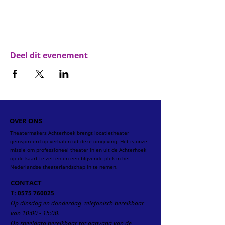
Deel dit evenement
OVER ONS
Theatermakers Achterhoek brengt locatietheater
geïnspireerd op verhalen uit deze omgeving. Het is onze
missie om professioneel theater in en uit de Achterhoek
op de kaart te zetten en een blijvende plek in het
Nederlandse theaterlandschap in te nemen.
CONTACT
T:
0575 760025
Op dinsdag en donderdag telefonisch
bereikbaar
van 10:00 - 15:00.
Op speeldata bereikbaar tot aanvang van de