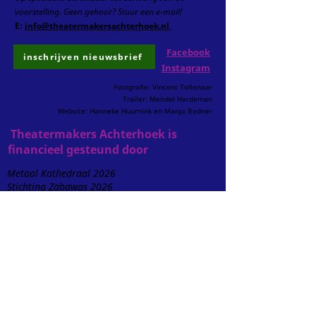
voorstelling.
Geen gehoor? Stuur een e-mail!
E:
info@theatermakersachterhoek.nl
Facebook
inschrijven nieuwsbrief
Instagram
Fotografie: Vincent Tollenaar
Trailer: Mendel Hardeman
Website: Hanneke Huurnink en Manja Bedner
Theatermakers Achterhoek is
financieel gesteund door
Metaal Kathedraal 2026
Stichting Zabawas 2026
Stichting Dom van Almenum - 2025
Cultuurfonds Den Bosch - 2025
Stichting Het Gasthuis Bergh - 2025
Stichting Berghs Belang - 2025
Frits Lensveld Stichting - 2024
Cultureel Platvorm Rhenen - 2024
K.F. Heinfonds – 2023 en ‘24
Protestantse Kerk Almen – 2020, ’21, ’22, ‘24
Sociaal Cultureel-fonds De Amersfoortse – 2023