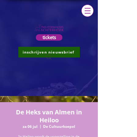
tickets
inschrijven nieuwsbrief
De Heks van Almen in
Heiloo
za 06 jul
  |  
De Cultuurkoepel
In Heiloo wordt de voorstelling in de